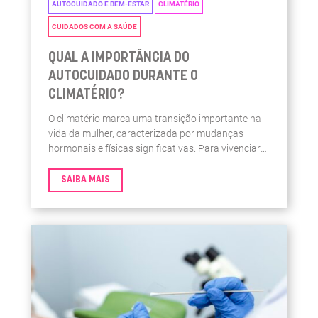
AUTOCUIDADO E BEM-ESTAR
CLIMATÉRIO
CUIDADOS COM A SAÚDE
QUAL A IMPORTÂNCIA DO
AUTOCUIDADO DURANTE O
CLIMATÉRIO?
O climatério marca uma transição importante na
vida da mulher, caracterizada por mudanças
hormonais e físicas significativas. Para vivenciar
plenamente essa fase da vida com saúde e
vitalidade, é crucial adotar práticas de
SAIBA MAIS
autocuidado que envolvam atenção ao corpo e à
realização de exames de rotina.1