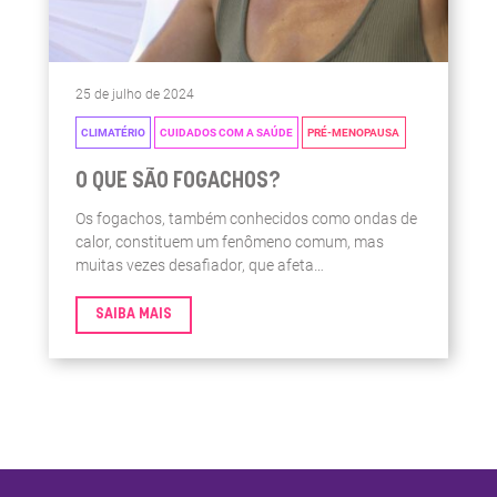
25 de julho de 2024
CLIMATÉRIO
CUIDADOS COM A SAÚDE
PRÉ-MENOPAUSA
O QUE SÃO FOGACHOS?
Os fogachos, também conhecidos como ondas de
calor, constituem um fenômeno comum, mas
muitas vezes desafiador, que afeta
significativamente a qualidade de vida das
mulheres, especialmente aquelas que atravessam
SAIBA MAIS
o climatério e a menopausa.1,2 Essa experiência,
marcada por manifestações clínicas, merece uma
análise detalhada para compreender suas origens,
impacto e, consequentemente, buscar estratégias
de alívio […]