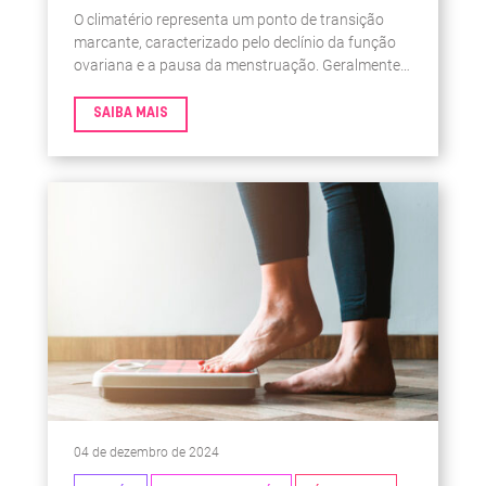
O climatério representa um ponto de transição
marcante, caracterizado pelo declínio da função
ovariana e a pausa da menstruação. Geralmente,
esse período ocorre entre os 45 e 55 anos, e está
associado a uma série de mudanças hormonais e
SAIBA MAIS
físicas que podem influenciar não apenas a saúde
física, mas também a saúde mental e emocional
das mulheres.¹
04 de dezembro de 2024