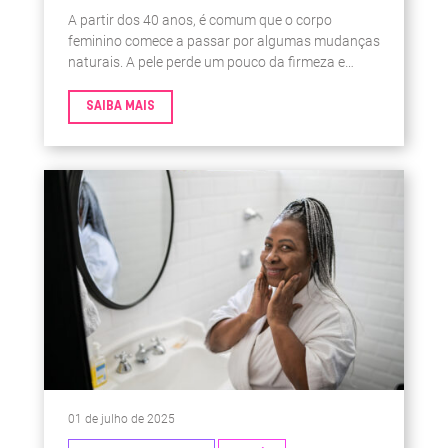
A partir dos 40 anos, é comum que o corpo
feminino comece a passar por algumas mudanças
naturais. A pele perde um pouco da firmeza e
hidratação, o cansaço pode aparecer com mais
frequência, o sono já não é tão reparador e as
SAIBA MAIS
articulações podem começar a dar sinais de
desconforto. Também é nesse período que podem
surgir alterações no humor, na concentração e até
na saúde do coração.
01 de julho de 2025