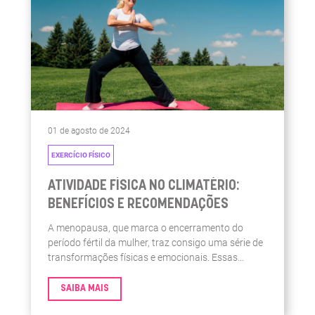
01 de agosto de 2024
EXERCÍCIO FÍSICO
ATIVIDADE FÍSICA NO CLIMATÉRIO:
BENEFÍCIOS E RECOMENDAÇÕES
A menopausa, que marca o encerramento do
período fértil da mulher, traz consigo uma série de
transformações físicas e emocionais. Essas
mudanças começam muito antes da última
menstruação, durante o que é chamado de
SAIBA MAIS
climatério. Um conjunto abrangente de sinais e