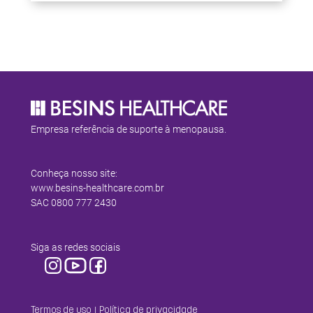
sintomas caracteriza essa fase, embora nem
todas as mulheres experimentem todos eles.1,2
Dentre esses […]
Empresa referência de suporte à menopausa.
Conheça nosso site:
www.besins-healthcare.com.br
SAC
0800 777 2430
Siga as redes sociais
|
Termos de uso
Política de privacidade