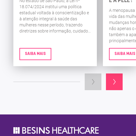
E A PELE?
No estado de São Paulo, a Lei nº
18.074/2024 institui uma política
A menopausa é
estadual voltada à conscientização e
vida das mulh
à atenção integral à saúde das
mudanças hor
mulheres nesse período, trazendo
não apenas o e
diretrizes sobre informação, cuidado
também a apar
e acompanhamento em saúde. A
principalmente
seguir, você entende de forma simples
o que a legislação prevê.
SAIBA MAIS
SAIBA MAIS