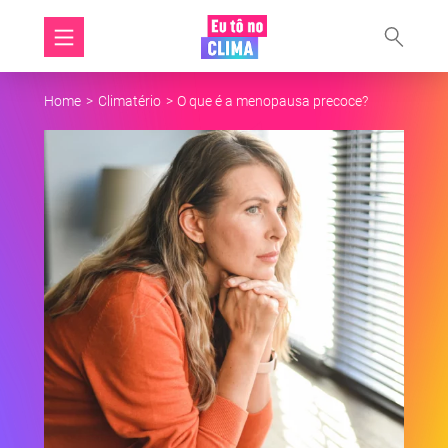
Home
>
Climatério
>
O que é a menopausa precoce?