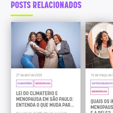
POSTS RELACIONADOS
27 de abril de 2026
16 de março de
CLIMATÉRIO
MENOPAUSA
AUTOCUIDADO E 
MENOPAUSA
LEI DO CLIMATÉRIO E
MENOPAUSA EM SÃO PAULO:
QUAIS OS 
ENTENDA O QUE MUDA PARA
MENOPAUS
AS MULHERES