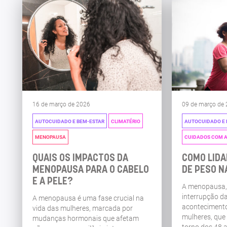
16 de março de 2026
09 de março de
AUTOCUIDADO E BEM-ESTAR
CLIMATÉRIO
AUTOCUIDADO E 
MENOPAUSA
CUIDADOS COM 
QUAIS OS IMPACTOS DA
COMO LIDA
MENOPAUSA PARA O CABELO
DE PESO 
E A PELE?
A menopausa,
interrupção d
A menopausa é uma fase crucial na
acontecimento
vida das mulheres, marcada por
mulheres, que
mudanças hormonais que afetam
torno dos 48 a