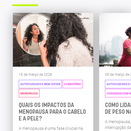
16 de março de 2026
09 de março de
AUTOCUIDADO E BEM-ESTAR
CLIMATÉRIO
AUTOCUIDADO E 
MENOPAUSA
CUIDADOS COM 
QUAIS OS IMPACTOS DA
COMO LIDA
MENOPAUSA PARA O CABELO
DE PESO 
E A PELE?
A menopausa,
interrupção d
A menopausa é uma fase crucial na