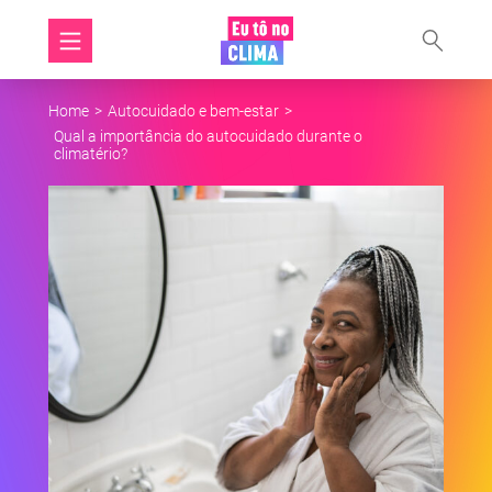
Home
>
Autocuidado e bem-estar
>
Qual a importância do autocuidado durante o
climatério?