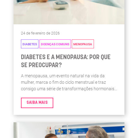
24 de fevereiro de 2026
DIABETES
DOENÇAS COMUNS
MENOPAUSA
DIABETES E A MENOPAUSA: POR QUE
SE PREOCUPAR?
A menopausa, um evento natural na vida da
mulher, marca o fim do ciclo menstrual e traz
consigo uma série de transformações hormonais.
No entanto, poucas pessoas estão cientes de que
essas mudanças podem ter um impacto
SAIBA MAIS
significativo na gestão do diabetes, uma condição
que pode ser desafiadora.