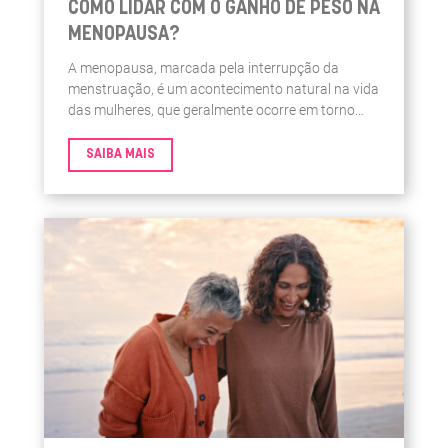
COMO LIDAR COM O GANHO DE PESO NA
MENOPAUSA?
A menopausa, marcada pela interrupção da
menstruação, é um acontecimento natural na vida
das mulheres, que geralmente ocorre em torno
dos 48 aos 50 anos de idade. No entanto, para
muitas, esse período é acompanhado por desafios
SAIBA MAIS
que vão além das manifestações hormonais
típicas.