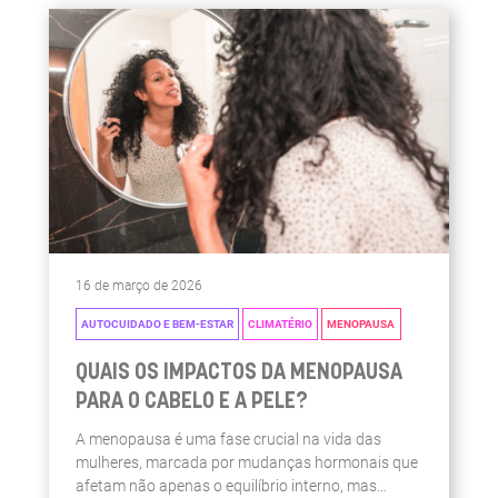
16 de março de 2026
AUTOCUIDADO E BEM-ESTAR
CLIMATÉRIO
MENOPAUSA
QUAIS OS IMPACTOS DA MENOPAUSA
PARA O CABELO E A PELE?
A menopausa é uma fase crucial na vida das
mulheres, marcada por mudanças hormonais que
afetam não apenas o equilíbrio interno, mas