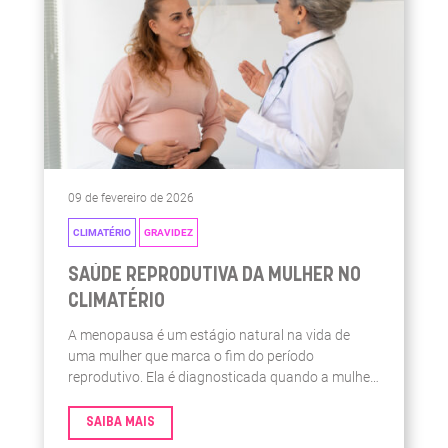
09 de fevereiro de 2026
CLIMATÉRIO
GRAVIDEZ
SAÚDE REPRODUTIVA DA MULHER NO
CLIMATÉRIO
A menopausa é um estágio natural na vida de
uma mulher que marca o fim do período
reprodutivo. Ela é diagnosticada quando a mulher
não menstrua por um período contínuo de 12
meses. Geralmente, a menopausa ocorre entre os
SAIBA MAIS
45 e 55 anos, mas a idade exata pode variar.