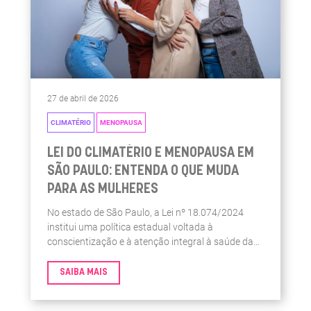
27 de abril de 2026
CLIMATÉRIO
MENOPAUSA
LEI DO CLIMATÉRIO E MENOPAUSA EM
SÃO PAULO: ENTENDA O QUE MUDA
PARA AS MULHERES
No estado de São Paulo, a Lei nº 18.074/2024
institui uma política estadual voltada à
conscientização e à atenção integral à saúde das
mulheres nesse período, trazendo diretrizes sobre
informação, cuidado e acompanhamento em
SAIBA MAIS
saúde. A seguir, você entende de forma simples o
que a legislação prevê.